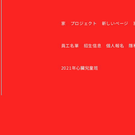
家
プロジェクト
新しいページ
員工名單
招生信息
個人報名
隱
2021年心臟兒童班