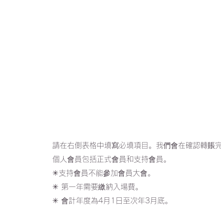
請在右側表格中填寫必填項目。我們會在確認轉賬
個人會員包括正式會員和支持會員。
✳︎支持會員不能參加會員大會。
✳︎ 第一年需要繳納入場費。
✳︎ 會計年度為4月1日至次年3月底。