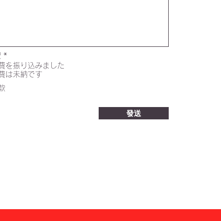
択
*
費を振り込みました
費は未納です
款
發送