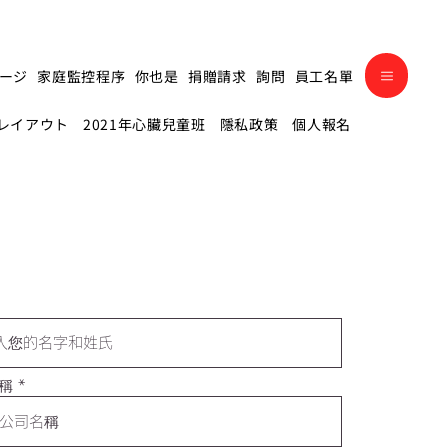
ージ
家庭監控程序
你也是
捐贈請求
詢問
員工名單
レイアウト
2021年心臟兒童班
隱私政策
個人報名
稱