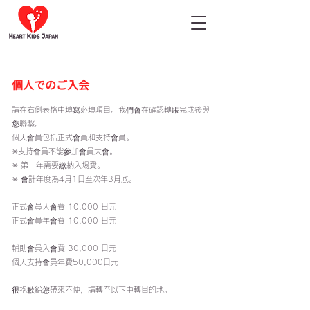
個人でのご入会
請在右側表格中填寫必填項目。我們會在確認轉賬完成後與
您聯繫。
個人會員包括正式會員和支持會員。
✳︎支持會員不能參加會員大會。
✳︎ 第一年需要繳納入場費。
✳︎ 會計年度為4月1日至次年3月底。
正式會員入會費 10,000 日元
正式會員年會費 10,000 日元
輔助會員入會費 30,000 日元
個人支持會員年費50,000日元
很抱歉給您帶來不便，請轉至以下中轉目的地。