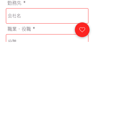
勤務先
職業・役職
信息
オプションを選択
*
入会金・年会費を振り込みました
入会金・年会費は未納です
我同意使用條款