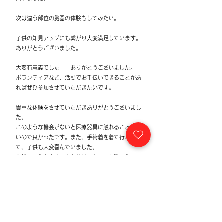
​次は違う部位の臓器の体験もしてみた
い。
子供の知見アップにも繋がり大変満足しています。
ありがとうございました。
大変有意義でした！ ありがとうございました。
ボランティアなど、活動でお手伝いできることがあ
ればぜひ参加させていただきたいです。
貴重な体験をさせていただきありがとうございまし
た。
このような機会がないと医療器具に触れることもな
いので良かったです。また、手術着を着て行こなえ
て、子供も大変喜んでいました。
心臓の工作も立体で色も分けてあり、心臓の作り
(仕組み)がとてもわかりやすいです。
大変勉強になりました。
本当にありがとうございました。
子どもたちの感想
今まで生活している中で、「心臓」について深く考