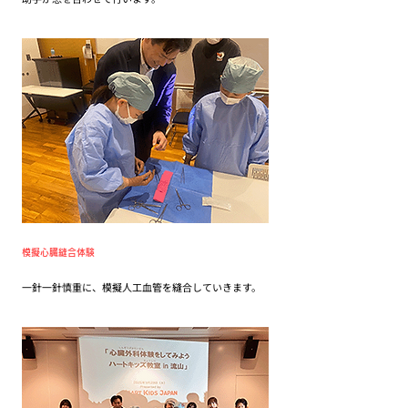
模擬心臓縫合体験
一針一針慎重に、模擬人工血管を縫合していきます。