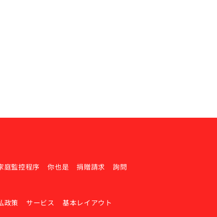
家庭監控程序
你也是
捐贈請求
詢問
私政策
サービス
基本レイアウト