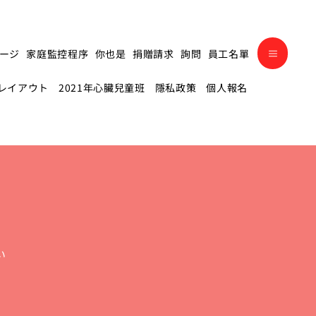
ージ
家庭監控程序
你也是
捐贈請求
詢問
員工名單
レイアウト
2021年心臟兒童班
隱私政策
個人報名
い