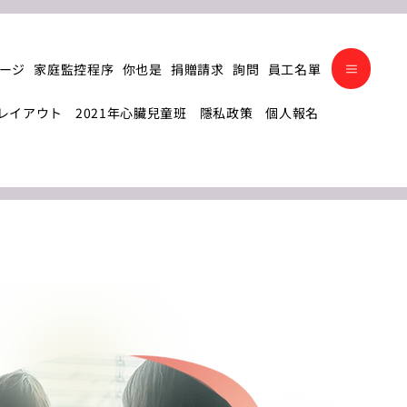
ージ
家庭監控程序
你也是
捐贈請求
詢問
員工名單
レイアウト
2021年心臟兒童班
隱私政策
個人報名